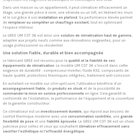
Dans une maison ou un appartement, il peut climatiser efficacement un
étage, une grande pièce à vivre, une véranda ou un loft, en libérant les murs
et le sol grâce à son
installation en plafond
. Sa performance élevée permet
de
remplacer ou compléter un chauffage existant
, tout en optimisant
l’espace intérieur.
Le GREE UM CST 36 est ainsi une
solution de climatisation haut de gamme
,
adaptée aux projets neufs comme aux rénovations exigeantes, pour un
usage professionnel ou résidentiel.
Une solution fiable, durable et bien accompagnée
Le fabricant GREE est reconnu pour la
qualité et la fiabilité de ses
équipements de climatisation
. Le modèle UM CST 36 s’inscrit dans cette
exigence de durabilité : compresseur Inverter, fluide R32, composants de
haute qualité, protections thermiques intégrées, traitement anti-corrosion.
En achetant ce modèle sur
clim-split.com
, l’utilisateur bénéficie d’un
accompagnement fiable
, de
produits en stock
et de la possibilité de
commander la mise en service professionnelle
en ligne. Cela garantit la
conformité de l’installation, la performance de l’équipement et la couverture
de la garantie constructeur.
Ce climatiseur est un
investissement durable
, qui répond aux besoins de
confort thermique moderne avec une
consommation contrôlée
, une
grande
flexibilité de pose
et une
fiabilité éprouvée
. Le GREE UM CST 36 est un choix
judicieux pour celles et ceux qui souhaitent
climatiser efficacement sans
sacrifier l’esthétique ni l’efficacité énergétique
.