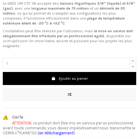
Le GREE UM CST 36 accepte des
liaisons frigorifiques 3/8” (liquide) et 5/8”
(gaz)
, avec une
longueur maximale de 75 mètres
et un
dénivelé de 30
mètres
, ce qui lui permet de s’adapter aux configurations les plus
complexes. Il fonctionne efficacement dans une
plage de température
extérieure allant de -20 °C à +52 °C
.
L’installation peut être réalisée par l’utilisateur, mais
la mise en service doit
obligatoirement être effectuée par un professionnel agréé
, disponible sur
clim-split.com
. Un choix fiable, discret et puissant pour vos projets les plus
exigeants.
Ajouter au panier
Cerfa
ATTENTION
, ce produit doit être mis en service par un professionnel,
avant toute commande, vous devez impérativement nous transmettre le
CERFA n°15498*02
(en téléchargement)