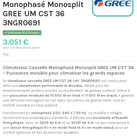
Monophasé Monosplit
GREE UM CST 36
3NGR0691
Livré sous 15 à 30 jours
3.051 €
Dont 12 € d'éco-participation
TTC
Climatiseur Cassette Monophasé Monosplit GREE UM CST 36
– Puissance invisible pour climatiser les grands espaces
Le
climatiseur cassette GREE UM CST 36 (réf. 3NGR0691)
est conçu pour
offrir une
climatisation performante et discrète
, idéale pour les
environnements professionnels ou résidentiels de grande surface. Grâce à
une
puissance restituée de 10 500 W en froid
et
11 500 W en chaud
, il garantit
une diffusion homogène de l’air dans les pièces de grande taille, tout en
restant invisible en faux plafond.
Fonctionnant en
monophasé 220–240 V / 50 Hz
, ce modèle s’intègre
facilement aux installations standards. Il affiche une
excellente efficacité
énergétique
, avec un
SEER de 6,6
et un
SCOP de 4,4
, ce qui correspond à
une
classe énergétique A++ en mode froid et A+ en mode chaud
, pour un
confort optimisé et des économies durables.