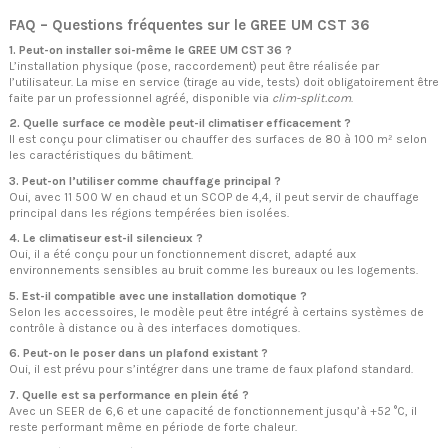
FAQ – Questions fréquentes sur le GREE UM CST 36
1. Peut-on installer soi-même le GREE UM CST 36 ?
L’installation physique (pose, raccordement) peut être réalisée par
l’utilisateur. La mise en service (tirage au vide, tests) doit obligatoirement être
faite par un professionnel agréé, disponible via
clim-split.com
.
2. Quelle surface ce modèle peut-il climatiser efficacement ?
Il est conçu pour climatiser ou chauffer des surfaces de 80 à 100 m² selon
les caractéristiques du bâtiment.
3. Peut-on l’utiliser comme chauffage principal ?
Oui, avec 11 500 W en chaud et un SCOP de 4,4, il peut servir de chauffage
principal dans les régions tempérées bien isolées.
4. Le climatiseur est-il silencieux ?
Oui, il a été conçu pour un fonctionnement discret, adapté aux
environnements sensibles au bruit comme les bureaux ou les logements.
5. Est-il compatible avec une installation domotique ?
Selon les accessoires, le modèle peut être intégré à certains systèmes de
contrôle à distance ou à des interfaces domotiques.
6. Peut-on le poser dans un plafond existant ?
Oui, il est prévu pour s’intégrer dans une trame de faux plafond standard.
7. Quelle est sa performance en plein été ?
Avec un SEER de 6,6 et une capacité de fonctionnement jusqu’à +52 °C, il
reste performant même en période de forte chaleur.