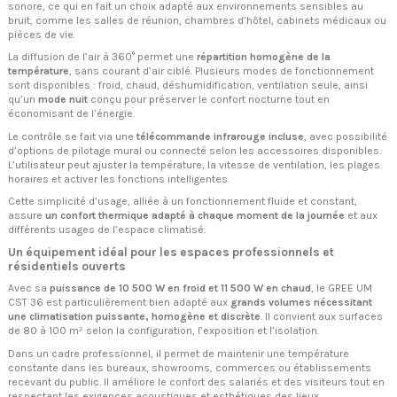
sonore, ce qui en fait un choix adapté aux environnements sensibles au
bruit, comme les salles de réunion, chambres d’hôtel, cabinets médicaux ou
pièces de vie.
La diffusion de l’air à 360° permet une
répartition homogène de la
température
, sans courant d’air ciblé. Plusieurs modes de fonctionnement
sont disponibles : froid, chaud, déshumidification, ventilation seule, ainsi
qu’un
mode nuit
conçu pour préserver le confort nocturne tout en
économisant de l’énergie.
Le contrôle se fait via une
télécommande infrarouge incluse
, avec possibilité
d’options de pilotage mural ou connecté selon les accessoires disponibles.
L’utilisateur peut ajuster la température, la vitesse de ventilation, les plages
horaires et activer les fonctions intelligentes.
Cette simplicité d’usage, alliée à un fonctionnement fluide et constant,
assure
un confort thermique adapté à chaque moment de la journée
et aux
différents usages de l’espace climatisé.
Un équipement idéal pour les espaces professionnels et
résidentiels ouverts
Avec sa
puissance de 10 500 W en froid et 11 500 W en chaud
, le GREE UM
CST 36 est particulièrement bien adapté aux
grands volumes nécessitant
une climatisation puissante, homogène et discrète
. Il convient aux surfaces
de 80 à 100 m² selon la configuration, l’exposition et l’isolation.
Dans un cadre professionnel, il permet de maintenir une température
constante dans les bureaux, showrooms, commerces ou établissements
recevant du public. Il améliore le confort des salariés et des visiteurs tout en
respectant les exigences acoustiques et esthétiques des lieux.