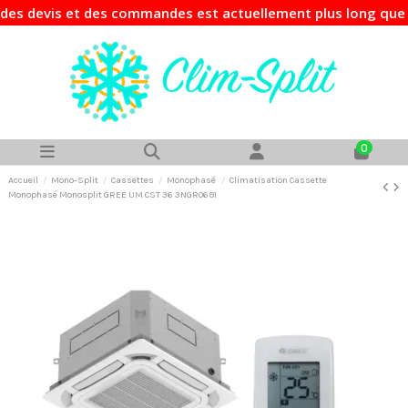
evis et des commandes est actuellement plus long que d'hab
0
Accueil
Mono-Split
Cassettes
Monophasé
Climatisation Cassette
Monophasé Monosplit GREE UM CST 36 3NGR0691