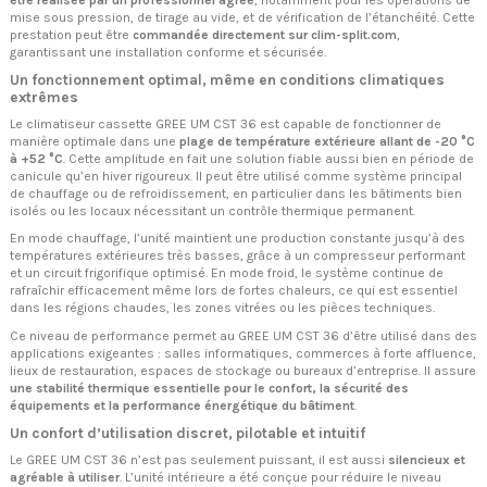
être réalisée par un professionnel agréé
, notamment pour les opérations de
mise sous pression, de tirage au vide, et de vérification de l’étanchéité. Cette
prestation peut être
commandée directement sur clim-split.com
,
garantissant une installation conforme et sécurisée.
Un fonctionnement optimal, même en conditions climatiques
extrêmes
Le climatiseur cassette GREE UM CST 36 est capable de fonctionner de
manière optimale dans une
plage de température extérieure allant de -20 °C
à +52 °C
. Cette amplitude en fait une solution fiable aussi bien en période de
canicule qu’en hiver rigoureux. Il peut être utilisé comme système principal
de chauffage ou de refroidissement, en particulier dans les bâtiments bien
isolés ou les locaux nécessitant un contrôle thermique permanent.
En mode chauffage, l’unité maintient une production constante jusqu’à des
températures extérieures très basses, grâce à un compresseur performant
et un circuit frigorifique optimisé. En mode froid, le système continue de
rafraîchir efficacement même lors de fortes chaleurs, ce qui est essentiel
dans les régions chaudes, les zones vitrées ou les pièces techniques.
Ce niveau de performance permet au GREE UM CST 36 d’être utilisé dans des
applications exigeantes : salles informatiques, commerces à forte affluence,
lieux de restauration, espaces de stockage ou bureaux d’entreprise. Il assure
une stabilité thermique essentielle pour le confort, la sécurité des
équipements et la performance énergétique du bâtiment
.
Un confort d’utilisation discret, pilotable et intuitif
Le GREE UM CST 36 n’est pas seulement puissant, il est aussi
silencieux et
agréable à utiliser
. L’unité intérieure a été conçue pour réduire le niveau