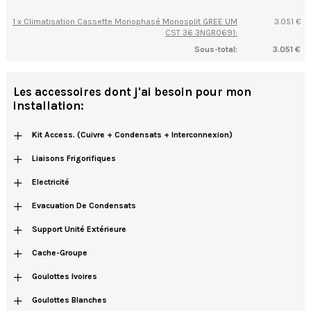
1 x Climatisation Cassette Monophasé Monosplit GREE UM
3.051 €
CST 36 3NGR0691:
Sous-total:
3.051 €
Les accessoires dont j'ai besoin pour mon
installation:
+
Kit Access. (cuivre + Condensats + Interconnexion)
+
Liaisons Frigorifiques
+
Electricité
+
Evacuation De Condensats
+
Support Unité Extérieure
+
Cache-Groupe
+
Goulottes Ivoires
+
Goulottes Blanches