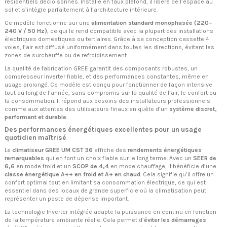
résidentiels décloisonnés. Installé en faux plafond, il libère de l’espace au
sol et s’intègre parfaitement à l’architecture intérieure.
Ce modèle fonctionne sur une
alimentation standard monophasée (220–
240 V / 50 Hz)
, ce qui le rend compatible avec la plupart des installations
électriques domestiques ou tertiaires. Grâce à sa conception cassette 4
voies, l’air est diffusé uniformément dans toutes les directions, évitant les
zones de surchauffe ou de refroidissement.
La qualité de fabrication GREE garantit des composants robustes, un
compresseur Inverter fiable, et des performances constantes, même en
usage prolongé. Ce modèle est conçu pour fonctionner de façon intensive
tout au long de l’année, sans compromis sur la qualité de l’air, le confort ou
la consommation. Il répond aux besoins des installateurs professionnels
comme aux attentes des utilisateurs finaux en quête d’un
système discret,
performant et durable
.
Des performances énergétiques excellentes pour un usage
quotidien maîtrisé
Le
climatiseur GREE UM CST 36
affiche des
rendements énergétiques
remarquables
qui en font un choix fiable sur le long terme. Avec un
SEER de
6,6
en mode froid et un
SCOP de 4,4
en mode chauffage, il bénéficie d’une
classe énergétique A++ en froid et A+ en chaud
. Cela signifie qu’il offre un
confort optimal tout en limitant sa consommation électrique, ce qui est
essentiel dans des locaux de grande superficie où la climatisation peut
représenter un poste de dépense important.
La technologie Inverter intégrée adapte la puissance en continu en fonction
de la température ambiante réelle. Cela permet d’
éviter les démarrages