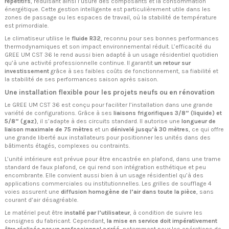
répétitifs
, réduisant ainsi l’usure des composants et la consommation
énergétique. Cette gestion intelligente est particulièrement utile dans les
zones de passage ou les espaces de travail, où la stabilité de température
est primordiale.
Le climatiseur utilise le
fluide R32
, reconnu pour ses bonnes performances
thermodynamiques et son impact environnemental réduit. L’efficacité du
GREE UM CST 36 le rend aussi bien adapté à un usage résidentiel quotidien
qu’à une activité professionnelle continue. Il garantit
un retour sur
investissement
grâce à ses faibles coûts de fonctionnement, sa fiabilité et
la stabilité de ses performances saison après saison.
Une installation flexible pour les projets neufs ou en rénovation
Le GREE UM CST 36 est conçu pour faciliter l’installation dans une grande
variété de configurations. Grâce à ses
liaisons frigorifiques 3/8” (liquide) et
5/8” (gaz)
, il s’adapte à des circuits standard. Il autorise une
longueur de
liaison maximale de 75 mètres
et un
dénivelé jusqu’à 30 mètres
, ce qui offre
une grande liberté aux installateurs pour positionner les unités dans des
bâtiments étagés, complexes ou contraints.
L’unité intérieure est prévue pour être encastrée en plafond, dans une trame
standard de faux plafond, ce qui rend son intégration esthétique et peu
encombrante. Elle convient aussi bien à un usage résidentiel qu’à des
applications commerciales ou institutionnelles. Les grilles de soufflage 4
voies assurent une
diffusion homogène de l’air dans toute la pièce
, sans
courant d’air désagréable.
Le matériel peut être
installé par l’utilisateur
, à condition de suivre les
consignes du fabricant. Cependant,
la mise en service doit impérativement