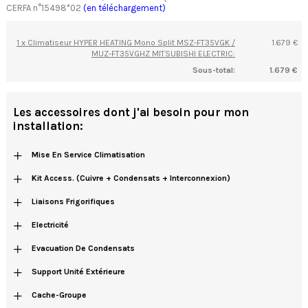
CERFA n°15498*02
(en téléchargement)
1 x Climatiseur HYPER HEATING Mono Split MSZ-FT35VGK /
1.679 €
MUZ-FT35VGHZ MITSUBISHI ELECTRIC:
Sous-total:
1.679 €
Les accessoires dont j'ai besoin pour mon
installation:
+
Mise En Service Climatisation
+
Kit Access. (cuivre + Condensats + Interconnexion)
+
Liaisons Frigorifiques
+
Electricité
+
Evacuation De Condensats
+
Support Unité Extérieure
+
Cache-Groupe