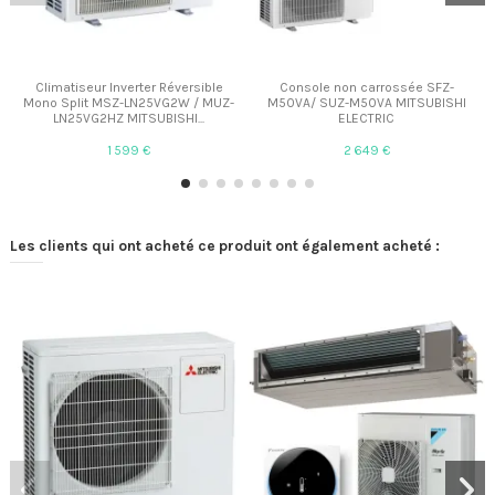
Climatiseur Inverter Réversible
Console non carrossée SFZ-
Mono Split MSZ-LN25VG2W / MUZ-
M50VA/ SUZ-M50VA MITSUBISHI
LN25VG2HZ MITSUBISHI...
ELECTRIC
1 599 €
2 649 €
Les clients qui ont acheté ce produit ont également acheté :