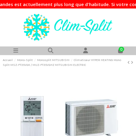
tuellement plus long que d'habitude. Si votre commande est
0
Accueil
Mono-Split
Monosplit MITSUBISHI
Climatiseur HYPER HEATING Mono
Split MSZ-FT35VGK / MUZ-FT35VGHZ MITSUBISHI ELECTRIC