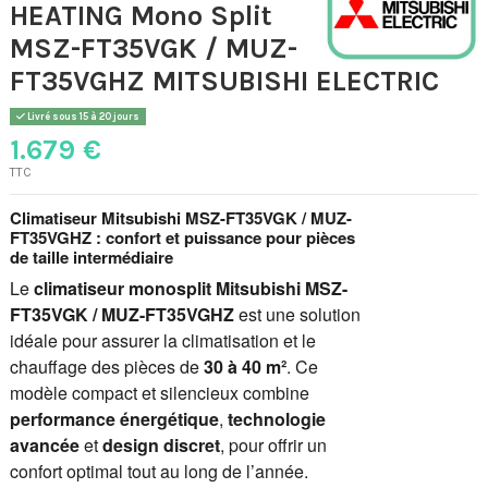
HEATING Mono Split
MSZ-FT35VGK / MUZ-
FT35VGHZ MITSUBISHI ELECTRIC
Livré sous 15 à 20 jours
1.679 €
TTC
Climatiseur Mitsubishi MSZ-FT35VGK / MUZ-
FT35VGHZ : confort et puissance pour pièces
de taille intermédiaire
Le
climatiseur monosplit Mitsubishi MSZ-
FT35VGK / MUZ-FT35VGHZ
est une solution
idéale pour assurer la climatisation et le
chauffage des pièces de
30 à 40 m²
. Ce
modèle compact et silencieux combine
performance énergétique
,
technologie
avancée
et
design discret
, pour offrir un
confort optimal tout au long de l’année.