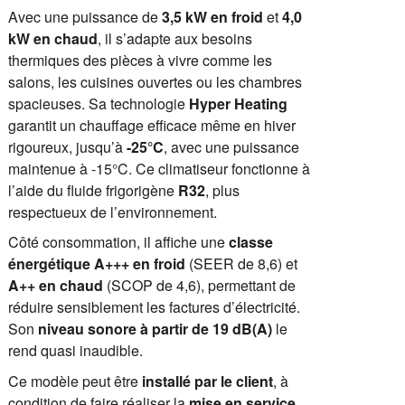
Avec une puissance de
3,5 kW en froid
et
4,0
kW en chaud
, il s’adapte aux besoins
thermiques des pièces à vivre comme les
salons, les cuisines ouvertes ou les chambres
spacieuses. Sa technologie
Hyper Heating
garantit un chauffage efficace même en hiver
rigoureux, jusqu’à
-25°C
, avec une puissance
maintenue à -15°C. Ce climatiseur fonctionne à
l’aide du fluide frigorigène
R32
, plus
respectueux de l’environnement.
Côté consommation, il affiche une
classe
énergétique A+++ en froid
(SEER de 8,6) et
A++ en chaud
(SCOP de 4,6), permettant de
réduire sensiblement les factures d’électricité.
Son
niveau sonore à partir de 19 dB(A)
le
rend quasi inaudible.
Ce modèle peut être
installé par le client
, à
condition de faire réaliser la
mise en service