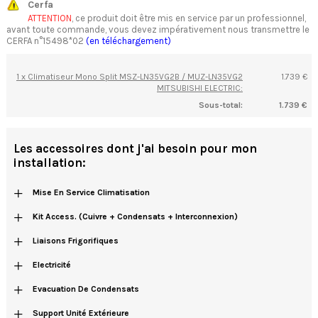
Cerfa
ATTENTION
, ce produit doit être mis en service par un professionnel,
avant toute commande, vous devez impérativement nous transmettre le
CERFA n°15498*02
(en téléchargement)
1 x Climatiseur Mono Split MSZ-LN35VG2B / MUZ-LN35VG2
1.739 €
MITSUBISHI ELECTRIC:
Sous-total:
1.739 €
Les accessoires dont j'ai besoin pour mon
installation:
+
Mise En Service Climatisation
+
Kit Access. (cuivre + Condensats + Interconnexion)
+
Liaisons Frigorifiques
+
Electricité
+
Evacuation De Condensats
+
Support Unité Extérieure