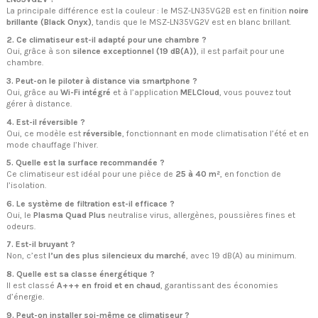
La principale différence est la couleur : le MSZ-LN35VG2B est en finition
noire
brillante (Black Onyx)
, tandis que le MSZ-LN35VG2V est en blanc brillant.
2. Ce climatiseur est-il adapté pour une chambre ?
Oui, grâce à son
silence exceptionnel (19 dB(A))
, il est parfait pour une
chambre.
3. Peut-on le piloter à distance via smartphone ?
Oui, grâce au
Wi-Fi intégré
et à l’application
MELCloud
, vous pouvez tout
gérer à distance.
4. Est-il réversible ?
Oui, ce modèle est
réversible
, fonctionnant en mode climatisation l’été et en
mode chauffage l’hiver.
5. Quelle est la surface recommandée ?
Ce climatiseur est idéal pour une pièce de
25 à 40 m²
, en fonction de
l’isolation.
6. Le système de filtration est-il efficace ?
Oui, le
Plasma Quad Plus
neutralise virus, allergènes, poussières fines et
odeurs.
7. Est-il bruyant ?
Non, c’est
l’un des plus silencieux du marché
, avec 19 dB(A) au minimum.
8. Quelle est sa classe énergétique ?
Il est classé
A+++ en froid et en chaud
, garantissant des économies
d’énergie.
9. Peut-on installer soi-même ce climatiseur ?