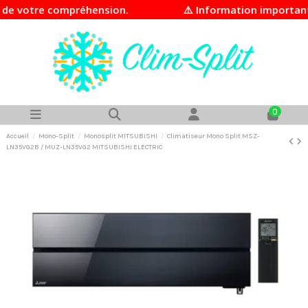
otre compréhension.
⚠️ Information importante En r
0
Accueil
Mono-Split
Monosplit MITSUBISHI
Climatiseur Mono Split MSZ-
LN35VG2B / MUZ-LN35VG2 MITSUBISHI ELECTRIC