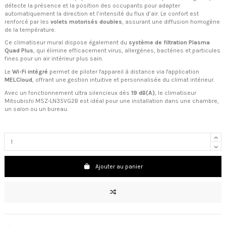
détecte la présence et la position des occupants pour adapter
automatiquement la direction et l’intensité du flux d’air. Le confort est
renforcé par les
volets motorisés doubles
, assurant une diffusion homogène
de la température.
Ce climatiseur mural dispose également du
système de filtration Plasma
Quad Plus
, qui élimine efficacement virus, allergènes, bactéries et particules
fines pour un air intérieur plus sain.
Le
Wi-Fi intégré
permet de piloter l'appareil à distance via l'application
MELCloud
, offrant une gestion intuitive et personnalisée du climat intérieur.
Avec un fonctionnement ultra silencieux dès
19 dB(A)
, le climatiseur
Mitsubishi MSZ-LN35VG2B est idéal pour une installation dans une chambre,
un salon ou un bureau.
Ajouter au panier