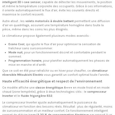
intelligent 3D i-see sensor
, capable de détecter les mouvements, la position
et même la température corporelle des occupants. Grâce à ces informations,
il oriente automatiquement le flux d’air, évite les courants directs et
maximise le confort ressenti.
Autre atout : les
volets motorisés à double battant
permettent une diffusion
d’air en quadrillage, assurant une température homogène dans toute la
pièce, même dans les coins les plus éloignés.
Le climatiseur propose également plusieurs modes avancés :
Econo Cool
, qui ajuste le flux d’air pour optimiser la sensation de
fraîcheur sans surconsommer.
Mode nuit
, pour un fonctionnement discret et confortable pendant le
sommeil.
Programmation horaire
, pour planifier automatiquement les phases de
mise en marche et d’arrêt.
Que ce soit en été pour rafraîchir ou en hiver pour chauffer, ce
climatiseur
réversible Mitsubishi Electric
vous garantit un confort optimal toute l’année.
Haute efficacité énergétique et respect de l’environnement
Ce modèle affiche une
classe énergétique A+++
en mode froid et en mode
chaud (zone tempérée), grâce à deux technologies clés : le
compresseur
Inverter
et le
fluide frigorigène R32
.
Le compresseur Inverter ajuste automatiquement la puissance du
climatiseur en fonction des besoins réels. Résultat : plus de régularité, moins
de surconsommation et un meilleur confort. Ce fonctionnement intelligent
permet de réduire
jusqu’à 30 % de consommation électrique
par rapport à un