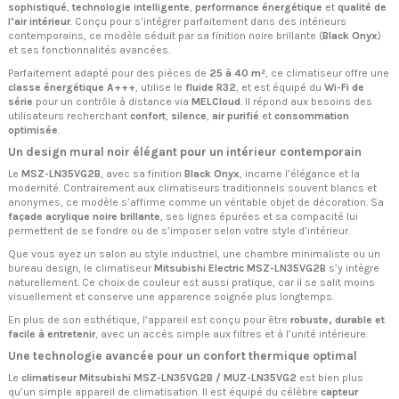
sophistiqué
,
technologie intelligente
,
performance énergétique
et
qualité de
l’air intérieur
. Conçu pour s’intégrer parfaitement dans des intérieurs
contemporains, ce modèle séduit par sa finition noire brillante (
Black Onyx
)
et ses fonctionnalités avancées.
Parfaitement adapté pour des pièces de
25 à 40 m²
, ce climatiseur offre une
classe énergétique A+++
, utilise le
fluide R32
, et est équipé du
Wi-Fi de
série
pour un contrôle à distance via
MELCloud
. Il répond aux besoins des
utilisateurs recherchant
confort
,
silence
,
air purifié
et
consommation
optimisée
.
Un design mural noir élégant pour un intérieur contemporain
Le
MSZ-LN35VG2B
, avec sa finition
Black Onyx
, incarne l’élégance et la
modernité. Contrairement aux climatiseurs traditionnels souvent blancs et
anonymes, ce modèle s’affirme comme un véritable objet de décoration. Sa
façade acrylique noire brillante
, ses lignes épurées et sa compacité lui
permettent de se fondre ou de s’imposer selon votre style d’intérieur.
Que vous ayez un salon au style industriel, une chambre minimaliste ou un
bureau design, le climatiseur
Mitsubishi Electric MSZ-LN35VG2B
s’y intègre
naturellement. Ce choix de couleur est aussi pratique, car il se salit moins
visuellement et conserve une apparence soignée plus longtemps.
En plus de son esthétique, l’appareil est conçu pour être
robuste, durable et
facile à entretenir
, avec un accès simple aux filtres et à l’unité intérieure.
Une technologie avancée pour un confort thermique optimal
Le
climatiseur Mitsubishi MSZ-LN35VG2B / MUZ-LN35VG2
est bien plus
qu’un simple appareil de climatisation. Il est équipé du célèbre
capteur