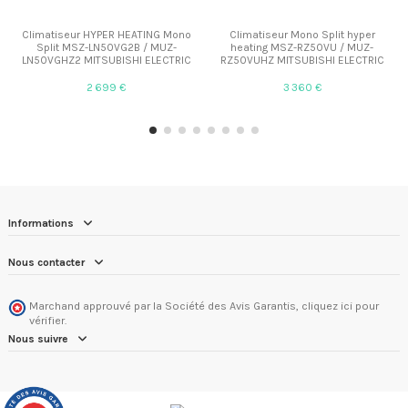
Climatiseur HYPER HEATING Mono
Climatiseur Mono Split hyper
Split MSZ-LN50VG2B / MUZ-
heating MSZ-RZ50VU / MUZ-
LN50VGHZ2 MITSUBISHI ELECTRIC
RZ50VUHZ MITSUBISHI ELECTRIC
2 699 €
3 360 €
Informations
Nous contacter
Marchand approuvé par la Société des Avis Garantis,
cliquez ici pour
vérifier
.
Nous suivre