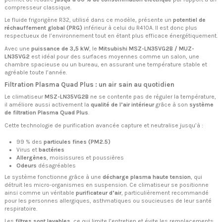
compresseur classique.
Le fluide frigorigène R32, utilisé dans ce modèle, présente un
potentiel de
réchauffement global (PRG)
inférieur à celui du R410A. Il est donc plus
respectueux de l’environnement tout en étant plus efficace énergétiquement.
Avec une
puissance de 3,5 kW
, le
Mitsubishi MSZ-LN35VG2B / MUZ-
LN35VG2
est idéal pour des surfaces moyennes comme un salon, une
chambre spacieuse ou un bureau, en assurant une température stable et
agréable toute l’année.
Filtration Plasma Quad Plus : un air sain au quotidien
Le climatiseur
MSZ-LN35VG2B
ne se contente pas de réguler la température,
il améliore aussi activement la
qualité de l’air intérieur
grâce à son
système
de filtration Plasma Quad Plus
.
Cette technologie de purification avancée capture et neutralise jusqu’à :
99 % des
particules fines (PM2.5)
Virus et
bactéries
Allergènes
, moisissures et poussières
Odeurs
désagréables
Le système fonctionne grâce à une
décharge plasma haute tension
, qui
détruit les micro-organismes en suspension. Ce climatiseur se positionne
ainsi comme un véritable
purificateur d’air
, particulièrement recommandé
pour les personnes allergiques, asthmatiques ou soucieuses de leur santé
respiratoire.
Les
filtres sont lavables
, ce qui limite l’entretien et évite les remplacements