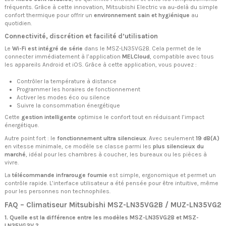
fréquents. Grâce à cette innovation, Mitsubishi Electric va au-delà du simple
confort thermique pour offrir un
environnement sain et hygiénique
au
quotidien.
Connectivité, discrétion et facilité d’utilisation
Le
Wi-Fi est intégré de série
dans le MSZ-LN35VG2B. Cela permet de le
connecter immédiatement à l’application
MELCloud
, compatible avec tous
les appareils Android et iOS. Grâce à cette application, vous pouvez :
Contrôler la température à distance
Programmer les horaires de fonctionnement
Activer les modes éco ou silence
Suivre la consommation énergétique
Cette
gestion intelligente
optimise le confort tout en réduisant l’impact
énergétique.
Autre point fort : le
fonctionnement ultra silencieux
. Avec seulement
19 dB(A)
en vitesse minimale, ce modèle se classe parmi les
plus silencieux du
marché
, idéal pour les chambres à coucher, les bureaux ou les pièces à
vivre.
La
télécommande infrarouge fournie
est simple, ergonomique et permet un
contrôle rapide. L’interface utilisateur a été pensée pour être intuitive, même
pour les personnes non technophiles.
FAQ – Climatiseur Mitsubishi MSZ-LN35VG2B / MUZ-LN35VG2
1. Quelle est la différence entre les modèles MSZ-LN35VG2B et MSZ-
LN35VG2V ?