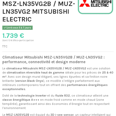
MSZ-LN35VG2B / MUZ-
LN35VG2 MITSUBISHI
ELECTRIC
Livré sous 5 à 7 jours
1.739 €
Dont 13 € d'éco-participation
TTC
Climatiseur Mitsubishi MSZ-LN35VG2B / MUZ-LN35VG2 :
performance, connectivité et design moderne
Le
climatiseur Mitsubishi MSZ-LN35VG2B / MUZ-LN35VG2
est une solution
de
climatisation réversible haut de gamme
idéale pour les pièces de
25 à 40
m²
. Avec son design mural élégant, ses lignes épurées et sa finition noire
brillante (
version Black Onyx
), ce modèle s’intègre parfaitement aux
intérieurs contemporains tout en offrant des
performances énergétiques
exceptionnelles
.
Doté de la
technologie Inverter
et du
fluide R32
, ce climatiseur atteint une
classe énergétique A+++
en mode froid comme en mode chaud (zone
tempérée), garantissant ainsi des économies d’énergie tout en respectant
l’environnement.
Le
MSZ-LN35VG2B
est équipé du
3D i-see sensor
, un capteur intelligent qui