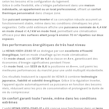
selon les besoins et la configuration du logement.
Grâce à cette flexibilité, elle s’intègre parfaitement dans une
maison
individuelle, un appartement ou un local professionnel
, offrant un
confort
thermique personnalisé
dans chaque zone.
Son
puissant compresseur Inverter
et sa conception robuste assurent un
fonctionnement stable, même dans les conditions climatiques les plus
exigeantes. Cette unité extérieure affiche une
puissance nominale de 4,4 kW
en mode chaud
et
4,1 kW en mode froid
, permettant une climatisation
efficace pour
des surfaces allant jusqu’à environ 70 m² réparties sur deux
espaces
.
Des performances énergétiques de très haut niveau
La
HEIWA HXEH-2X40-V1
se distingue par son
excellente efficacité
énergétique
, tant en mode chauffage qu’en mode climatisation.
• En
mode chaud
, son
SCOP de 4,6
la classe en
A++
, garantissant des
économies d’énergie significatives pendant l’hiver.
• En
mode froid
, son
SEER de 8,6
la positionne en
A+++
, soit parmi les
meilleures performances du marché pour une unité multisplit résidentielle.
Ces résultats traduisent la capacité de HEIWA à combiner
technologie
japonaise, fiabilité et sobriété énergétique
. Grâce à la régulation Inverter,
l’appareil ajuste automatiquement sa puissance en fonction des besoins
réels, réduisant ainsi les pics de consommation et prolongeant la durée de
vie du compresseur.
Un confort garanti toute l’année, même dans les conditions
extrêmes
L’unité
HEIWA HXEH-2X40-V1
a été conçue pour fonctionner dans un
large