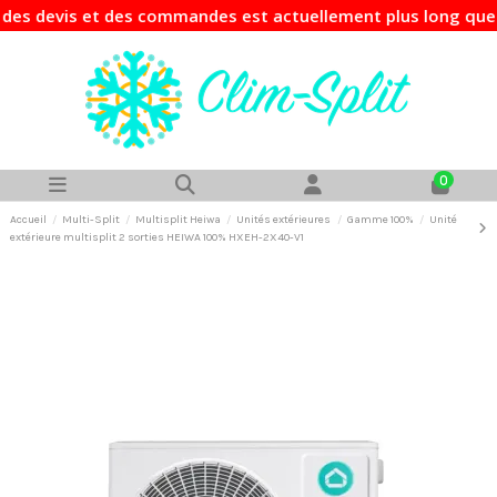
devis et des commandes est actuellement plus long que d'hab
0
Accueil
Multi-Split
Multisplit Heiwa
Unités extérieures
Gamme 100%
Unité
extérieure multisplit 2 sorties HEIWA 100% HXEH-2X40-V1