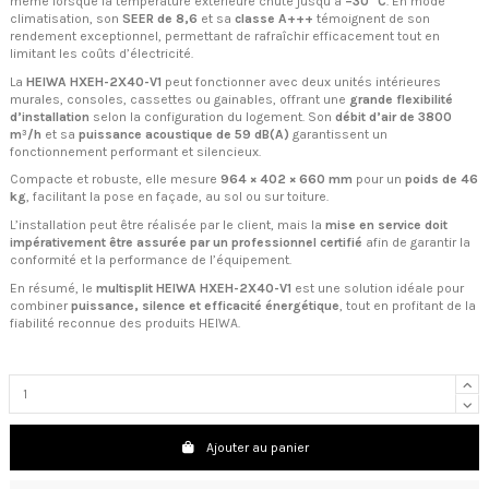
même lorsque la température extérieure chute jusqu’à
–30 °C
. En mode
climatisation, son
SEER de 8,6
et sa
classe A+++
témoignent de son
rendement exceptionnel, permettant de rafraîchir efficacement tout en
limitant les coûts d’électricité.
La
HEIWA HXEH-2X40-V1
peut fonctionner avec deux unités intérieures
murales, consoles, cassettes ou gainables, offrant une
grande flexibilité
d’installation
selon la configuration du logement. Son
débit d’air de 3800
m³/h
et sa
puissance acoustique de 59 dB(A)
garantissent un
fonctionnement performant et silencieux.
Compacte et robuste, elle mesure
964 × 402 × 660 mm
pour un
poids de 46
kg
, facilitant la pose en façade, au sol ou sur toiture.
L’installation peut être réalisée par le client, mais la
mise en service doit
impérativement être assurée par un professionnel certifié
afin de garantir la
conformité et la performance de l’équipement.
En résumé, le
multisplit HEIWA HXEH-2X40-V1
est une solution idéale pour
combiner
puissance, silence et efficacité énergétique
, tout en profitant de la
fiabilité reconnue des produits HEIWA.
Ajouter au panier