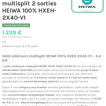
multisplit 2 sorties
HEIWA 100% HXEH-
2X40-V1
Livré sous 3 à 7 jours
1 339 €
Dont 12 € d'éco-participation
TTC
Livraison sous 15 à 25 jours
Unité extérieure multisplit HEIWA 100% HXEH-2X40-V1 – 4,4
kW
L’
unité extérieure multisplit HEIWA 100% HXEH-2X40-V1
est une solution de
climatisation réversible
performante conçue pour alimenter
jusqu’à deux
unités intérieures
. Compacte, silencieuse et économe, elle offre une
puissance nominale de
4,4 kW en mode chaud
et
4,1 kW en mode froid
,
garantissant un
confort thermique optimal
tout au long de l’année.
Grâce à son
compresseur Inverter
dernière génération, cette unité adapte
automatiquement sa puissance en fonction des besoins réels. Le résultat :
une
consommation énergétique réduite
, une meilleure durabilité et une
température stable sans à-coups. En mode chauffage, elle affiche un
SCOP
de 4,6
et une
classe énergétique A++
, assurant une performance fiable