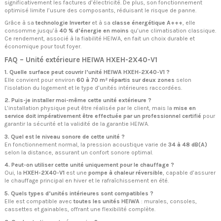
significativement les factures d’électricité. De plus, son fonctionnement
optimisé limite l’usure des composants, réduisant le risque de panne.
Grâce à sa
technologie Inverter
et à sa
classe énergétique A+++
, elle
consomme jusqu’à
40 % d’énergie en moins
qu’une climatisation classique.
Ce rendement, associé à la fiabilité HEIWA, en fait un choix durable et
économique pour tout foyer.
FAQ – Unité extérieure HEIWA HXEH-2X40-V1
1. Quelle surface peut couvrir l’unité HEIWA HXEH-2X40-V1 ?
Elle convient pour environ
60 à 70 m² répartis sur deux zones
selon
l’isolation du logement et le type d’unités intérieures raccordées.
2. Puis-je installer moi-même cette unité extérieure ?
L’installation physique peut être réalisée par le client, mais la
mise en
service doit impérativement être effectuée par un professionnel certifié
pour
garantir la sécurité et la validité de la garantie HEIWA.
3. Quel est le niveau sonore de cette unité ?
En fonctionnement normal, la pression acoustique varie de
34 à 48 dB(A)
selon la distance, assurant un confort sonore optimal.
4. Peut-on utiliser cette unité uniquement pour le chauffage ?
Oui, la
HXEH-2X40-V1
est une
pompe à chaleur réversible
, capable d’assurer
le chauffage principal en hiver et le rafraîchissement en été.
5. Quels types d’unités intérieures sont compatibles ?
Elle est compatible avec
toutes les unités HEIWA
: murales, consoles,
cassettes et gainables, offrant une flexibilité complète.