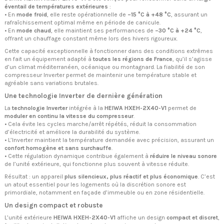
éventail de températures extérieures
:
• En
mode froid
, elle reste opérationnelle de
–15 °C à +48 °C
, assurant un
rafraîchissement optimal même en période de canicule.
• En
mode chaud
, elle maintient ses performances de
–30 °C à +24 °C
,
offrant un chauffage constant même lors des hivers rigoureux.
Cette capacité exceptionnelle à fonctionner dans des conditions extrêmes
en fait un équipement adapté à
toutes les régions de France
, qu’il s’agisse
d’un climat méditerranéen, océanique ou montagnard. La fiabilité de son
compresseur Inverter permet de maintenir une température stable et
agréable sans variations brutales.
Une technologie Inverter de dernière génération
La
technologie Inverter
intégrée à la
HEIWA HXEH-2X40-V1
permet de
moduler en continu la vitesse du compresseur
.
• Cela évite les cycles marche/arrêt répétés, réduit la consommation
d’électricité et améliore la durabilité du système.
• L’Inverter maintient la température demandée avec précision, assurant un
confort homogène et sans surchauffe
.
• Cette régulation dynamique contribue également à
réduire le niveau sonore
de l’unité extérieure, qui fonctionne plus souvent à vitesse réduite.
Résultat : un appareil
plus silencieux, plus réactif et plus économique
. C’est
un atout essentiel pour les logements où la discrétion sonore est
primordiale, notamment en façade d’immeuble ou en zone résidentielle.
Un design compact et robuste
L’unité extérieure
HEIWA HXEH-2X40-V1
affiche un design
compact et discret
,