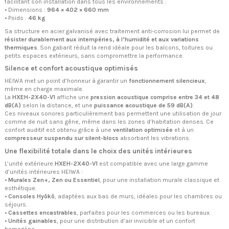
facilitant son installation dans tous les environnements :
• Dimensions :
964 × 402 × 660 mm
• Poids :
46 kg
Sa structure en acier galvanisé avec traitement anti-corrosion lui permet de
résister durablement aux intempéries, à l’humidité et aux variations
thermiques
. Son gabarit réduit la rend idéale pour les balcons, toitures ou
petits espaces extérieurs, sans compromettre la performance.
Silence et confort acoustique optimisés
HEIWA met un point d’honneur à garantir un
fonctionnement silencieux
,
même en charge maximale.
La
HXEH-2X40-V1
affiche une
pression acoustique comprise entre 34 et 48
dB(A)
selon la distance, et une
puissance acoustique de 59 dB(A)
.
Ces niveaux sonores particulièrement bas permettent une utilisation de jour
comme de nuit sans gêne, même dans les zones d’habitation denses. Ce
confort auditif est obtenu grâce à une
ventilation optimisée
et à un
compresseur suspendu sur silent-blocs
absorbant les vibrations.
Une flexibilité totale dans le choix des unités intérieures
L’unité extérieure
HXEH-2X40-V1
est compatible avec une large gamme
d’unités intérieures HEIWA :
•
Murales Zen+, Zen ou Essentiel
, pour une installation murale classique et
esthétique.
•
Consoles Hyôkô
, adaptées aux bas de murs, idéales pour les chambres ou
séjours.
•
Cassettes encastrables
, parfaites pour les commerces ou les bureaux.
•
Unités gainables
, pour une distribution d’air invisible et un confort
homogène.