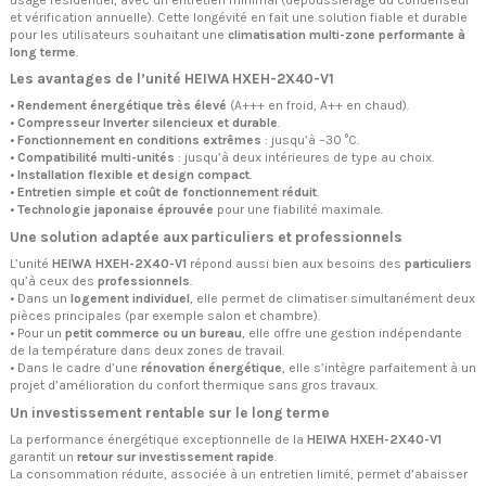
et vérification annuelle). Cette longévité en fait une solution fiable et durable
pour les utilisateurs souhaitant une
climatisation multi-zone performante à
long terme
.
Les avantages de l’unité HEIWA HXEH-2X40-V1
•
Rendement énergétique très élevé
(A+++ en froid, A++ en chaud).
•
Compresseur Inverter silencieux et durable
.
•
Fonctionnement en conditions extrêmes
: jusqu’à –30 °C.
•
Compatibilité multi-unités
: jusqu’à deux intérieures de type au choix.
•
Installation flexible et design compact
.
•
Entretien simple et coût de fonctionnement réduit
.
•
Technologie japonaise éprouvée
pour une fiabilité maximale.
Une solution adaptée aux particuliers et professionnels
L’unité
HEIWA HXEH-2X40-V1
répond aussi bien aux besoins des
particuliers
qu’à ceux des
professionnels
.
• Dans un
logement individuel
, elle permet de climatiser simultanément deux
pièces principales (par exemple salon et chambre).
• Pour un
petit commerce ou un bureau
, elle offre une gestion indépendante
de la température dans deux zones de travail.
• Dans le cadre d’une
rénovation énergétique
, elle s’intègre parfaitement à un
projet d’amélioration du confort thermique sans gros travaux.
Un investissement rentable sur le long terme
La performance énergétique exceptionnelle de la
HEIWA HXEH-2X40-V1
garantit un
retour sur investissement rapide
.
La consommation réduite, associée à un entretien limité, permet d’abaisser