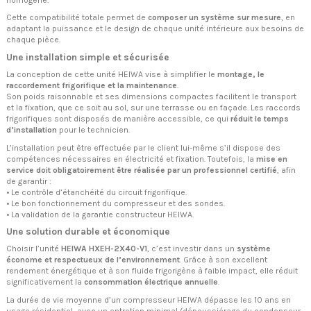
Cette compatibilité totale permet de
composer un système sur mesure
, en
adaptant la puissance et le design de chaque unité intérieure aux besoins de
chaque pièce.
Une installation simple et sécurisée
La conception de cette unité HEIWA vise à simplifier le
montage, le
raccordement frigorifique et la maintenance
.
Son poids raisonnable et ses dimensions compactes facilitent le transport
et la fixation, que ce soit au sol, sur une terrasse ou en façade. Les raccords
frigorifiques sont disposés de manière accessible, ce qui
réduit le temps
d’installation
pour le technicien.
L’installation peut être effectuée par le client lui-même s’il dispose des
compétences nécessaires en électricité et fixation. Toutefois, la
mise en
service doit obligatoirement être réalisée par un professionnel certifié
, afin
de garantir :
• Le contrôle d’étanchéité du circuit frigorifique.
• Le bon fonctionnement du compresseur et des sondes.
• La validation de la garantie constructeur HEIWA.
Une solution durable et économique
Choisir l’unité
HEIWA HXEH-2X40-V1
, c’est investir dans un
système
économe et respectueux de l’environnement
. Grâce à son excellent
rendement énergétique et à son fluide frigorigène à faible impact, elle réduit
significativement la
consommation électrique annuelle
.
La durée de vie moyenne d’un compresseur HEIWA dépasse les 10 ans en
usage résidentiel, avec un entretien minimal (dépoussiérage du condenseur