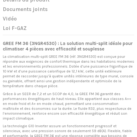
Documents joints
Vidéo
Loi F-GAZ
GREE FM 36 (3NGR4530) : La solution multi-split idéale pour
climatiser 4 pièces avec efficacité et souplesse
La climatisation multi-split GREE FM 36 (réf. 3NGR4530) est conçue pour
répondre aux exigences de confort thermique dans les habitations modernes
et les environnements professionnels. Dotée d’une puissance frigorifique de
10 kW et d’une puissance calorifique de 12,1 kW, cette unité extérieure
permet de raccorder jusqu’à quatre unités intérieures de type mural, console
ou gainable, offrant ainsi une gestion indépendante et optimisée de la
température dans chaque pièce.
Grâce à un SEER de 7,2 et un SCOP de 4,0, la GREE FM 36 garantit des
performances énergétiques de haut niveau. Elle appartient aux classes A++
en mode froid et A+ en mode chaud, permettant une consommation
maîtrisée et des économies sur la durée. Le fluide R32, plus respectueux de
l’environnement, renforce encore son efficacité énergétique et réduit son
impact climatique.
La technologie G10 Inverter assure un fonctionnement progressif et
silencieux, avec une pression sonore de seulement 59 dB(A). Flexible, fiable
et performante, la GREE FM 36 est une réponse complète aux besoins de