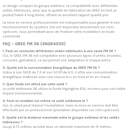
Le design compact du groupe extérieur, la compatibilité avec différentes
unités intérieures, ainsi que la qualité de fabrication de GREE en font un
produit fiable à long terme, offrant un excellent rapport qualité-prix.
La mise en service professionnelle est indispensable pour garantir le bon
fonctionnement du système. Elle est disponible directement sur clim-
split.com, vous permettant ainsi de finaliser votre installation en toute
conformité.
FAQ – GREE FM 36 (3NGR4530)
1. Peut-on connecter différentes unités intérieures à une seule FM 36 ?
Oui, le GREE FM 36 est compatible avec plusieurs types d’unités (murales,
consoles, gainables), ce qui permet une adaptation à chaque pièce.
2. Quelle est la consommation énergétique du GREE FM 36 ?
Grâce à son SEER de 7,2 et son SCOP de 4,0, il offre une consommation
énergétique maîtrisée avec une classe A++ en froid et A+ en chaud.
3. Quel fluide est utilisé par cette unité ?
Le unité extérieure 36 utilise le fluide frigorigène R32, reconnu pour son faible
impact environnemental.
4. Peut-on installer soi-même ce unité extérieure le ?
Oui, le client peut réaliser l’installation, mais la mise en service doit être
effectuée par un professionnel (prestation disponible sur clim-split.com).
5. Quelle est la distance maximale entre le groupe extérieur et les unités
intérieures ?
Jusqu’à 75 mètres au total avec un dénivelé maximum de 15 mètres.