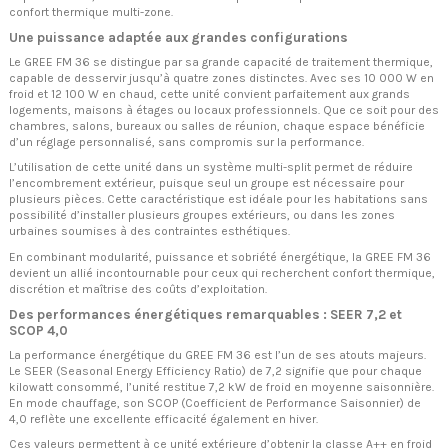
confort thermique multi-zone.
Une puissance adaptée aux grandes configurations
Le GREE FM 36 se distingue par sa grande capacité de traitement thermique,
capable de desservir jusqu’à quatre zones distinctes. Avec ses 10 000 W en
froid et 12 100 W en chaud, cette unité convient parfaitement aux grands
logements, maisons à étages ou locaux professionnels. Que ce soit pour des
chambres, salons, bureaux ou salles de réunion, chaque espace bénéficie
d’un réglage personnalisé, sans compromis sur la performance.
L’utilisation de cette unité dans un système multi-split permet de réduire
l’encombrement extérieur, puisque seul un groupe est nécessaire pour
plusieurs pièces. Cette caractéristique est idéale pour les habitations sans
possibilité d’installer plusieurs groupes extérieurs, ou dans les zones
urbaines soumises à des contraintes esthétiques.
En combinant modularité, puissance et sobriété énergétique, la GREE FM 36
devient un allié incontournable pour ceux qui recherchent confort thermique,
discrétion et maîtrise des coûts d’exploitation.
Des performances énergétiques remarquables : SEER 7,2 et
SCOP 4,0
La performance énergétique du GREE FM 36 est l’un de ses atouts majeurs.
Le SEER (Seasonal Energy Efficiency Ratio) de 7,2 signifie que pour chaque
kilowatt consommé, l’unité restitue 7,2 kW de froid en moyenne saisonnière.
En mode chauffage, son SCOP (Coefficient de Performance Saisonnier) de
4,0 reflète une excellente efficacité également en hiver.
Ces valeurs permettent à ce unité extérieure d’obtenir la classe A++ en froid