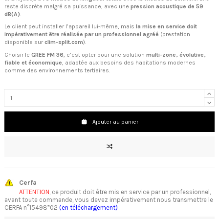
reste discrète malgré sa puissance, avec une
pression acoustique de 59
dB(A)
.
Le client peut installer l’appareil lui-même, mais
la mise en service doit
impérativement être réalisée par un professionnel agréé
(prestation
disponible sur
clim-split.com
).
Choisir le
GREE FM 36
, c’est opter pour une solution
multi-zone, évolutive,
fiable et économique
, adaptée aux besoins des habitations modernes
comme des environnements tertiaires.
Ajouter au panier
Cerfa
ATTENTION
, ce produit doit être mis en service par un professionnel,
avant toute commande, vous devez impérativement nous transmettre le
CERFA n°15498*02
(en téléchargement)