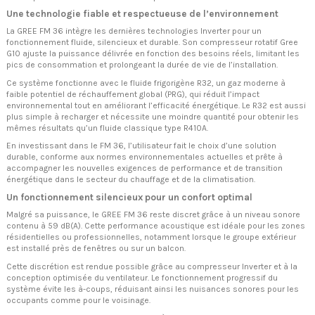
Une technologie fiable et respectueuse de l’environnement
La GREE FM 36 intègre les dernières technologies Inverter pour un
fonctionnement fluide, silencieux et durable. Son compresseur rotatif Gree
G10 ajuste la puissance délivrée en fonction des besoins réels, limitant les
pics de consommation et prolongeant la durée de vie de l’installation.
Ce système fonctionne avec le fluide frigorigène R32, un gaz moderne à
faible potentiel de réchauffement global (PRG), qui réduit l’impact
environnemental tout en améliorant l’efficacité énergétique. Le R32 est aussi
plus simple à recharger et nécessite une moindre quantité pour obtenir les
mêmes résultats qu’un fluide classique type R410A.
En investissant dans le FM 36, l’utilisateur fait le choix d’une solution
durable, conforme aux normes environnementales actuelles et prête à
accompagner les nouvelles exigences de performance et de transition
énergétique dans le secteur du chauffage et de la climatisation.
Un fonctionnement silencieux pour un confort optimal
Malgré sa puissance, le GREE FM 36 reste discret grâce à un niveau sonore
contenu à 59 dB(A). Cette performance acoustique est idéale pour les zones
résidentielles ou professionnelles, notamment lorsque le groupe extérieur
est installé près de fenêtres ou sur un balcon.
Cette discrétion est rendue possible grâce au compresseur Inverter et à la
conception optimisée du ventilateur. Le fonctionnement progressif du
système évite les à-coups, réduisant ainsi les nuisances sonores pour les
occupants comme pour le voisinage.