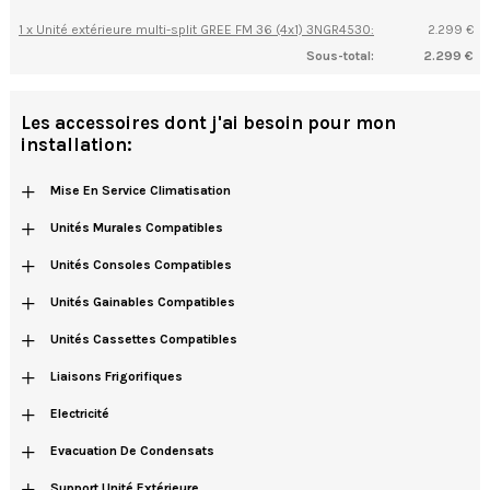
1 x Unité extérieure multi-split GREE FM 36 (4x1) 3NGR4530:
2.299 €
Sous-total:
2.299 €
Les accessoires dont j'ai besoin pour mon
installation:
+
Mise En Service Climatisation
+
Unités Murales Compatibles
+
Unités Consoles Compatibles
+
Unités Gainables Compatibles
+
Unités Cassettes Compatibles
+
Liaisons Frigorifiques
+
Electricité
+
Evacuation De Condensats
+
Support Unité Extérieure