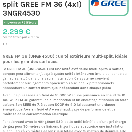
split GREE FM 36 (4x1)
3NGR4530
Livré sous 7 à 15 jours
2.299 €
Dont 12 € d'éco-participation
TTC
GREE FM 36 (3NGR4530) : unité extérieure multi-split, idéale
pour les grandes surfaces
La
GREE FM 36 (3NGR4530)
est une
unité extérieure multi-splits 4 sorties
,
conçue pour alimenter jusqu’à
quatre unités intérieures
(murales, consoles,
gainables, etc.) dans une seule installation. Ce système convient
parfaitement aux logements spacieux ou aux locaux professionnels
nécessitant un
confort thermique indépendant dans chaque pièce
.
Avec une
puissance en froid de 10 000 W
et une
puissance en chaud de 12
100 W
, la FM 36 garantit une climatisation et un chauffage efficaces en toute
saison. Son
SEER de 7,2
et son
SCOP de 4,0
lui assurent une
classe
énergétique A++ en froid
et
A+ en chaud
, gage de performance et de
maîtrise de la consommation électrique
.
Fonctionnant avec le
réfrigérant R32
, cette unité bénéficie d’une
précharge
de gaz pour 30 mètres
de liaisons frigorifiques et autorise une installation
allant jusqu’à
75 mètres de longueur totale
avec
15 mètres de dénivelé
. Elle