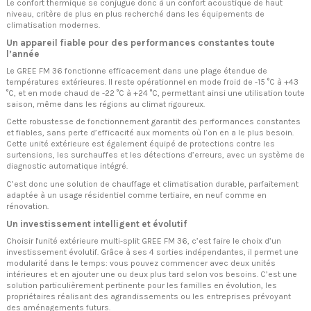
Le confort thermique se conjugue donc à un confort acoustique de haut
niveau, critère de plus en plus recherché dans les équipements de
climatisation modernes.
Un appareil fiable pour des performances constantes toute
l’année
Le GREE FM 36 fonctionne efficacement dans une plage étendue de
températures extérieures. Il reste opérationnel en mode froid de -15 °C à +43
°C, et en mode chaud de -22 °C à +24 °C, permettant ainsi une utilisation toute
saison, même dans les régions au climat rigoureux.
Cette robustesse de fonctionnement garantit des performances constantes
et fiables, sans perte d’efficacité aux moments où l’on en a le plus besoin.
Cette unité extérieure est également équipé de protections contre les
surtensions, les surchauffes et les détections d’erreurs, avec un système de
diagnostic automatique intégré.
C’est donc une solution de chauffage et climatisation durable, parfaitement
adaptée à un usage résidentiel comme tertiaire, en neuf comme en
rénovation.
Un investissement intelligent et évolutif
Choisir l'unité extérieure multi-split GREE FM 36, c’est faire le choix d’un
investissement évolutif. Grâce à ses 4 sorties indépendantes, il permet une
modularité dans le temps: vous pouvez commencer avec deux unités
intérieures et en ajouter une ou deux plus tard selon vos besoins. C’est une
solution particulièrement pertinente pour les familles en évolution, les
propriétaires réalisant des agrandissements ou les entreprises prévoyant
des aménagements futurs.