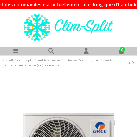
 commandes est actuellement plus long que d'habitude. Si vo
0
Accueil
Multi-Split
Multisplit GREE
Unités extérieures
Unité extérieure
multi-split GREE FM 36 (4x1) 3NGR4530