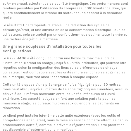
et A+ en chaud, attestant de sa sobriété énergétique. Ces performances sont
rendues possibles par l’utilisation du compresseur G10 Inverter de Gree, qui
ajuste continuellement la vitesse du moteur pour s’adapter à la demande
réelle.
Le résultat ? Une température stable, une réduction des cycles de
démarrage/arrêt, et une diminution de la consommation électrique. Pour les
utilisateurs, cela se traduit par un confort thermique optimal toute l’année et
une facture énergétique maîtrisée.
Une grande souplesse d’installation pour toutes les
configurations
Le GREE FM 36 a été conçu pour offrir une flexibilité maximale lors de
l’installation. Il prend en charge jusqu’à 4 unités intérieures, qui peuvent être
réparties selon la configuration des lieux et les préférences de chaque
utilisateur. Il est compatible avec les unités murales, consoles et gainables
de la marque, facilitant ainsi l’adaptation à chaque espace.
Cette unité dispose d’une précharge de fluide frigorigène pour 30 mètres,
mais peut aller jusqu’à 75 mètres de liaisons frigorifiques cumulées, avec un
dénivelé de 15 mètres maximum entre les unités intérieures et l’unité
extérieure. Ces caractéristiques en font une solution parfaite pour les
maisons à étage, les bureaux multi-niveaux ou encore les bâtiments en
rénovation.
Le client peut installer lui-même cette unité extérieure (avec les outils et
compétences adéquates), mais la mise en service doit être effectuée par un
professionnel certifié, comme le prévoit la réglementation. Cette prestation
est disponible directement sur clim-split.com.